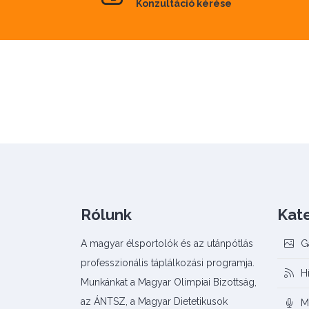
Konzultáció kérése
Rólunk
Kat
A magyar élsportolók és az utánpótlás
G
professzionális táplálkozási programja.
H
Munkánkat a Magyar Olimpiai Bizottság,
az ÁNTSZ, a Magyar Dietetikusok
M