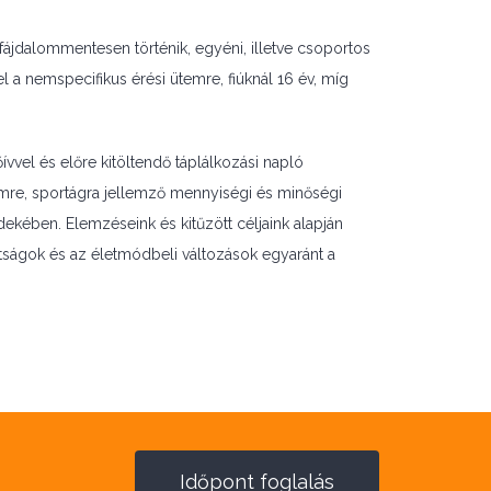
fájdalommentesen történik, egyéni, illetve csoportos
el a nemspecifikus érési ütemre, fiúknál 16 év, míg
vvel és előre kitöltendő táplálkozási napló
nemre, sportágra jellemző mennyiségi és minőségi
dekében. Elemzéseink és kitűzött céljaink alapján
ttságok és az életmódbeli változások egyaránt a
Időpont foglalás