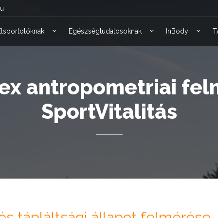
hu
Élsportolóknak
Egészségtudatosoknak
InBody
T
x antropometriai fel
SportVitalitás
és tápláltsági állapot felmérése