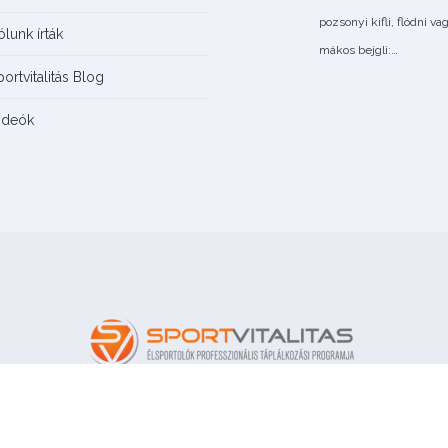
pozsonyi kifli, flódni va
ólunk írták
mákos bejgli:…
portvitalitás Blog
ideók
© Copyright 2018 Sportvitalitás | Minden jog fenntartva!