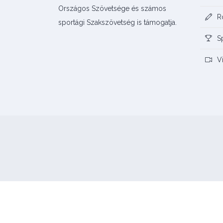
Országos Szövetsége és számos
R
sportági Szakszövetség is támogatja.
S
V