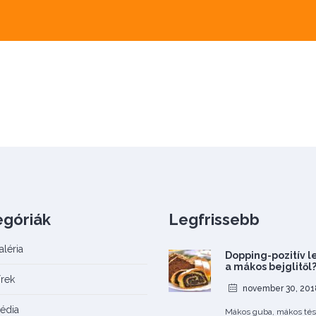
egóriák
Legfrissebb
aléria
Dopping-pozitív 
a mákos bejglitől
írek
november 30, 201
édia
Mákos guba, mákos tés