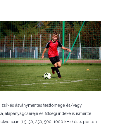
, zsír-és ásványmentes testtömege és/vagy
, alapanyagcseréje és fittségi indexe is ismertté
 frekvencián (1,5, 50, 250, 500, 1000 kHz) és 4 ponton