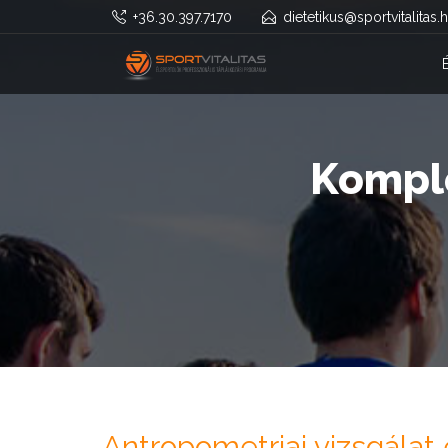
+36.30.397.7170
dietetikus@sportvitalitas.
Komple
Antropometriai vizsgálat 