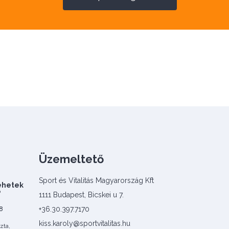
Üzemeltető
Sport és Vitalitás Magyarország Kft
lehetek
?
1111 Budapest, Bicskei u 7.
+36.30.397.7170
8
kiss.karoly@sportvitalitas.hu
zta,