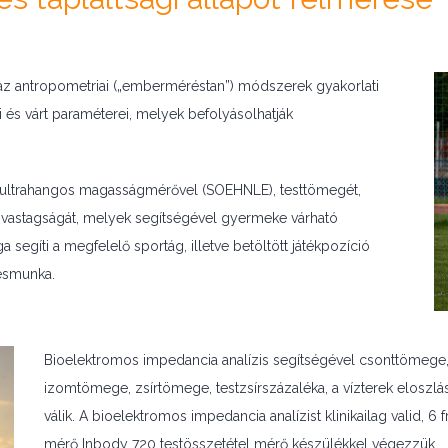
az antropometriai („emberméréstan”) módszerek gyakorlati
 és várt paraméterei, melyek befolyásolhatják
 ultrahangos magasságmérővel (SOEHNLE), testtömegét,
k vastagságát, melyek segítségével gyermeke várható
egíti a megfelelő sportág, illetve betöltött játékpozíció
zésmunka.
Bioelektromos impedancia analízis segítségével csonttömege
izomtömege, zsírtömege, testzsírszázaléka, a vízterek eloszlása
válik. A bioelektromos impedancia analízist klinikailag valid, 6
mérő Inbody 720 testösszetétel mérő készülékkel végezzük.