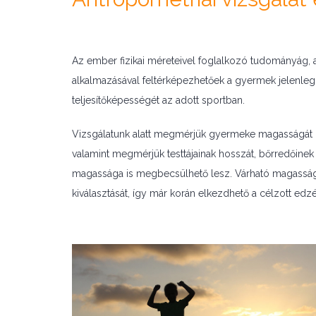
Az ember fizikai méreteivel foglalkozó tudományág, 
alkalmazásával feltérképezhetőek a gyermek jelenlegi
teljesítőképességét az adott sportban.
Vizsgálatunk alatt megmérjük gyermeke magasságát
valamint megmérjük testtájainak hosszát, bőrredőine
magassága is megbecsülhető lesz. Várható magassága s
kiválasztását, így már korán elkezdhető a célzott ed