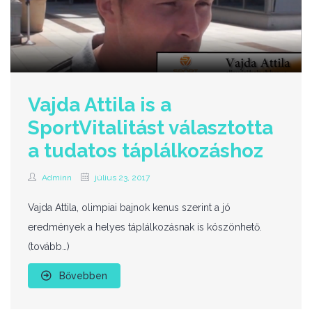
Vajda Attila is a
SportVitalitást választotta
a tudatos táplálkozáshoz
Adminn
július 23, 2017
Vajda Attila, olimpiai bajnok kenus szerint a jó
eredmények a helyes táplálkozásnak is köszönhető.
(tovább…)
Bővebben