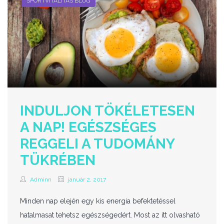
SPORTVITALITÁS BLOG
INDULJON TÖKÉLETESEN
A NAP! EGÉSZSÉGES
REGGELI A TUDOMÁNY
TÜKRÉBEN
Adminn
január 2, 2017
Minden nap elején egy kis energia befektetéssel
hatalmasat tehetsz egészségedért. Most az itt olvasható