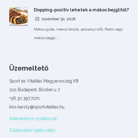
Dopping-pozitív lehetek a mákos bejglitől?
november 30, 2018
Mákos guba, mákos tészta, pozsonyi kifli, flódni vagy
mákos bejgli:…
Üzemeltető
Sport és Vitalitás Magyarország Kft
1111 Budapest, Bicskei u 7.
+36.30.397.7170
kiss.karoly@sportvitalitas.hu
Adatvédelmi nyilatkozat
Sütikezelési tájékoztató