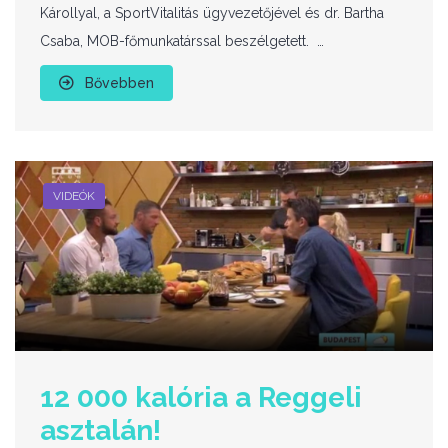
Károllyal, a SportVitalitás ügyvezetőjével és dr. Bartha
Csaba, MOB-főmunkatárssal beszélgetett. …
Bővebben
VIDEÓK
12 000 kalória a Reggeli
asztalán!